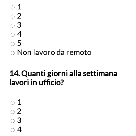
1
2
3
4
5
Non lavoro da remoto
14. Quanti giorni alla settimana
lavori in ufficio?
1
2
3
4