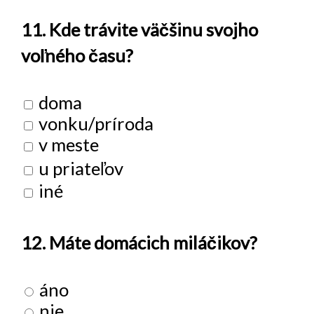
11. Kde trávite väčšinu svojho
voľného času?
doma
vonku/príroda
v meste
u priateľov
iné
12. Máte domácich miláčikov?
áno
nie