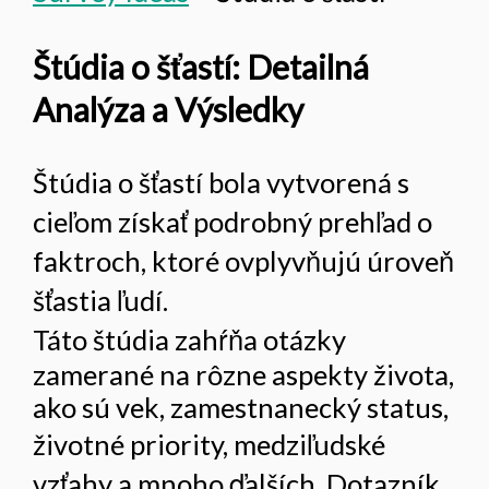
Štúdia o šťastí: Detailná
Analýza a Výsledky
Štúdia o šťastí bola vytvorená s
cieľom získať podrobný prehľad o
faktroch, ktoré ovplyvňujú úroveň
šťastia ľudí.
Táto štúdia zahŕňa otázky
zamerané na rôzne aspekty života,
ako sú vek, zamestnanecký status,
životné priority, medziľudské
vzťahy a mnoho ďalších. Dotazník