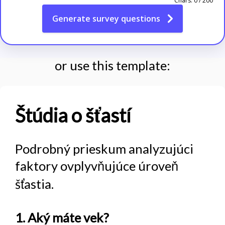
Chars:
0
/
200
Generate
survey questions
or use this template:
Štúdia o šťastí
Podrobný prieskum analyzujúci
faktory ovplyvňujúce úroveň
šťastia.
1. Aký máte vek?