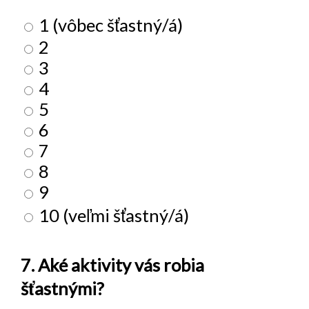
1 (vôbec šťastný/á)
2
3
4
5
6
7
8
9
10 (veľmi šťastný/á)
7. Aké aktivity vás robia
šťastnými?