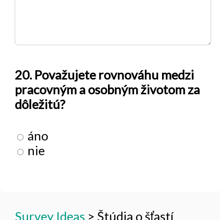
20. Považujete rovnováhu medzi
pracovným a osobným životom za
dôležitú?
áno
nie
Survey Ideas
>
Štúdia o šťastí