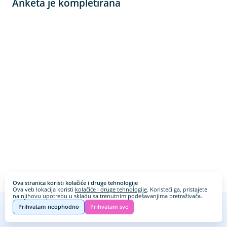
Anketa je kompletirana
Ova stranica koristi kolačiće i druge tehnologije
Ova veb lokacija koristi
kolačiće i druge tehnologije
. Koristeći ga, pristajete
na njihovu upotrebu u skladu sa trenutnim podešavanjima pretraživača.
Prihvatam neophodno
Prihvatam sve
Startquestion
Napravljeno na