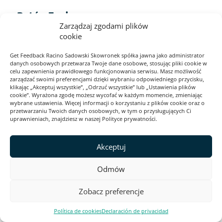
Botón Enviar:
Zarządzaj zgodami plików
cookie
Este botón permite a los usuarios enviar su
Get Feedback Racino Sadowski Skowronek spółka jawna jako administrator
información y consulta al equipo comercial
danych osobowych przetwarza Twoje dane osobowe, stosując pliki cookie w
celu zapewnienia prawidłowego funkcjonowania serwisu. Masz możliwość
o de ventas.
zarządzać swoimi preferencjami dzięki wybraniu odpowiedniego przycisku,
klikając „Akceptuj wszystkie”, „Odrzuć wszystkie” lub „Ustawienia plików
cookie”. Wyrażona zgodę możesz wycofać w każdym momencie, zmieniając
Ejemplos de formularios de
wybrane ustawienia. Więcej informacji o korzystaniu z plików cookie oraz o
przetwarzaniu Twoich danych osobowych, w tym o przysługujących Ci
contacto
uprawnieniach, znajdziesz w naszej Polityce prywatności.
Akceptuj
A continuación encontrará algunos ejemplos
de formularios de contacto que puede
Odmów
encontrar en sitios web. Estos ejemplos
Zobacz preferencje
varían en complejidad y propósito,
mostrando diferentes tipos de empresas y
Política de cookies
Declaración de privacidad
organizaciones: