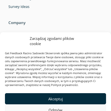
Survey Ideas
Company
Zarządzaj zgodami plików
cookie
Get Feedback Racino Sadowski Skowronek spółka jawna jako administrator
danych osobowych przetwarza Twoje dane osobowe, stosując pliki cookie w
Company
celu zapewnienia prawidłowego funkcjonowania serwisu. Masz możliwość
zarządzać swoimi preferencjami dzięki wybraniu odpowiedniego przycisku,
Resources
klikając „Akceptuj wszystkie”, „Odrzuć wszystkie” lub „Ustawienia plików
cookie”. Wyrażona zgodę możesz wycofać w każdym momencie, zmieniając
Ejemplos de encuestas
wybrane ustawienia. Więcej informacji o korzystaniu z plików cookie oraz o
przetwarzaniu Twoich danych osobowych, w tym o przysługujących Ci
Solutions
uprawnieniach, znajdziesz w naszej Polityce prywatności.
Product
2026
Akceptuj
Odmów