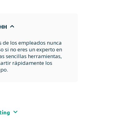
RHH
es de los empleados nunca
uso si no eres un experto en
as sencillas herramientas,
artir rápidamente los
ipo.
sus clientes en todo
ting
das las métricas
odemos ayudarle a
gación de forma eficiente a
e a los comentarios
e subcontratar a una agencia.
r las tendencias del