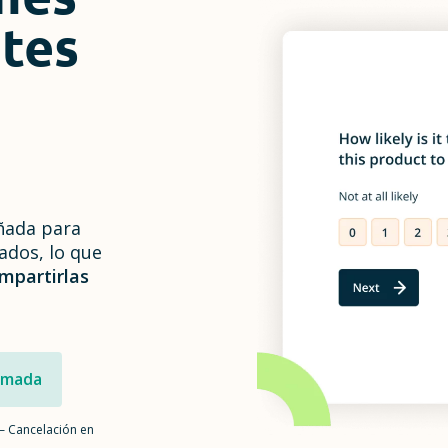
ntes
ñada para
ados, lo que
mpartirlas
lamada
– Cancelación en