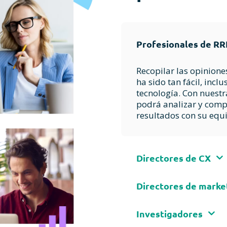
Profesionales de R
Recopilar las opinion
ha sido tan fácil, incl
tecnología. Con nuestr
podrá analizar y comp
resultados con su equ
Directores de CX
Es esencial escuchar a 
Directores de marke
momento. Con NPS y to
importantes de CX, p
Lleve a cabo la investi
responder rápidament
Investigadores
un coste inferior al d
importantes, identifica