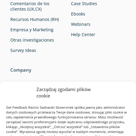
Comentarios de los
Case Studies
clientes (UX,CX)
Ebooks
Recursos Humanos (RH)
Webinars
Empresa y Marketing
Help Center
Otras investigaciones
Survey Ideas
Company
Zarządzaj zgodami plików
cookie
Get Feedback Racino Sadowski Skowronek spółka jawna jako administrator
danych osobowych przetwarza Twoje dane osobowe, stosując pliki cookie w
Company
celu zapewnienia prawidłowego funkcjonowania serwisu. Masz możliwość
zarządzać swoimi preferencjami dzięki wybraniu odpowiedniego przycisku,
Resources
klikając „Akceptuj wszystkie”, „Odrzuć wszystkie” lub „Ustawienia plików
cookie”. Wyrażona zgodę możesz wycofać w każdym momencie, zmieniając
Ejemplos de encuestas