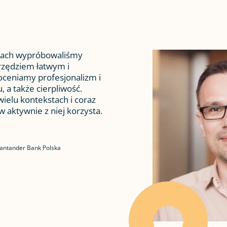
jach wypróbowaliśmy
rzędziem łatwym i
oceniamy profesjonalizm i
, a także cierpliwość.
ielu kontekstach i coraz
w aktywnie z niej korzysta.
antander Bank Polska