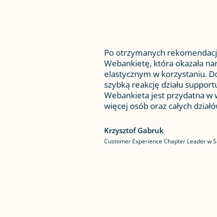
Po otrzymanych rekomendac
Webankietę, która okazała na
elastycznym w korzystaniu. D
szybką reakcję działu supportu
Webankieta jest przydatna w w
więcej osób oraz całych działó
Krzysztof Gabruk
Customer Experience Chapter Leader w S