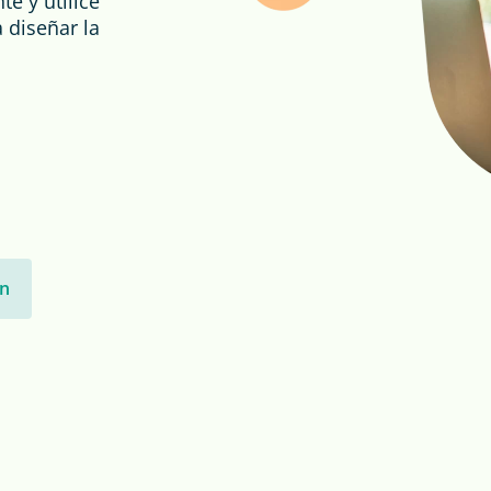
te y utilice
a diseñar la
ón