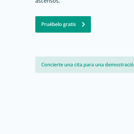
ascensos.
Evaluación del sitio web
Estudios de usabilidad
Pruébelo gratis
Evaluación posterior
Concierte una cita para una demostraci