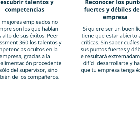
escubrir talentos y
Reconocer los punt
competencias
fuertes y débiles de
empresa
s mejores empleados no
mpre son los que hablan
Si quiere ser un buen lí
 alto de sus éxitos. Peer
tiene que estar abierto a
ssment 360 los talentos y
críticas. Sin saber cuále
petencias ocultos en la
sus puntos fuertes y déb
empresa, gracias a la
le resultará extremada
oalimentación procedente
difícil desarrollarte y h
sólo del supervisor, sino
que tu empresa tenga éx
bién de los compañeros.