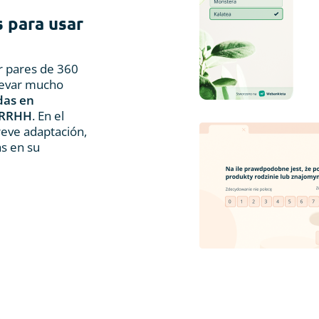
s para usar
r pares de 360
levar mucho
das en
e RRHH
. En el
reve adaptación,
as en su