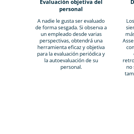
Evaluación objetiva del
D
personal
A nadie le gusta ser evaluado
Lo
de forma sesgada. Si observa a
sie
un empleado desde varias
más
perspectivas, obtendrá una
Asse
herramienta eficaz y objetiva
com
para la evaluación periódica y
la autoevaluación de su
retr
personal.
no 
tam