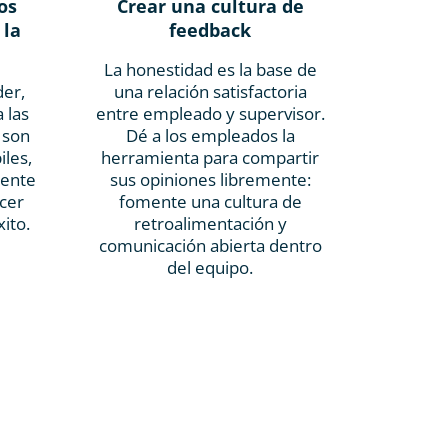
os
Crear una cultura de
 la
feedback
La honestidad es la base de
der,
una relación satisfactoria
 las
entre empleado y supervisor.
s son
Dé a los empleados la
iles,
herramienta para compartir
mente
sus opiniones libremente:
acer
fomente una cultura de
ito.
retroalimentación y
comunicación abierta dentro
del equipo.