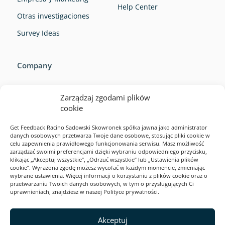
Help Center
Otras investigaciones
Survey Ideas
Company
Zarządzaj zgodami plików
cookie
Get Feedback Racino Sadowski Skowronek spółka jawna jako administrator
danych osobowych przetwarza Twoje dane osobowe, stosując pliki cookie w
Company
celu zapewnienia prawidłowego funkcjonowania serwisu. Masz możliwość
zarządzać swoimi preferencjami dzięki wybraniu odpowiedniego przycisku,
Resources
klikając „Akceptuj wszystkie”, „Odrzuć wszystkie” lub „Ustawienia plików
cookie”. Wyrażona zgodę możesz wycofać w każdym momencie, zmieniając
Ejemplos de encuestas
wybrane ustawienia. Więcej informacji o korzystaniu z plików cookie oraz o
przetwarzaniu Twoich danych osobowych, w tym o przysługujących Ci
Solutions
uprawnieniach, znajdziesz w naszej Polityce prywatności.
Product
2026
Akceptuj