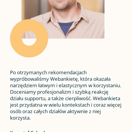
Po otrzymanych rekomendacjach
wypróbowaliśmy Webankietę, która okazała
narzędziem łatwym i elastycznym w korzystaniu.
Doceniamy profesjonalizm i szybką reakcję
działu supportu, a także cierpliwość. Webankieta
jest przydatna w wielu kontekstach i coraz więcej
osób oraz całych działów aktywnie z niej
korzysta.