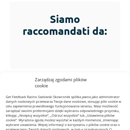
Siamo
raccomandati da:
Zarządzaj zgodami plików
cookie
Get Feedback Racino Sadowski Skowronek spółka jawna jako administrator
danych osobowych przetwarza Twoje dane osobowe, stosując pliki cookie w
celu zapewnienia prawidłowego funkcjonowania serwisu. Masz możliwość
zarządzać swoimi preferencjami dzięki wybraniu odpowiedniego przycisku,
klikając „Akceptuj wszystkie”, „Odrzuć wszystkie” lub „Ustawienia plików
cookie”. Wyrażona zgodę możesz wycofać w każdym momencie, zmieniając
wybrane ustawienia. Więcej informacji o korzystaniu z plików cookie oraz o
przetwarzaniu Twoich danych osobowych, w tym o przysługujących Ci