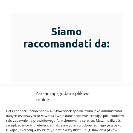
Siamo
raccomandati da:
Zarządzaj zgodami plików
cookie
Get Feedback Racino Sadowski Skowronek spółka jawna jako administrator
danych osobowych przetwarza Twoje dane osobowe, stosując pliki cookie w
celu zapewnienia prawidłowego funkcjonowania serwisu. Masz możliwość
zarządzać swoimi preferencjami dzięki wybraniu odpowiedniego przycisku,
klikając „Akceptuj wszystkie”, „Odrzuć wszystkie” lub „Ustawienia plików