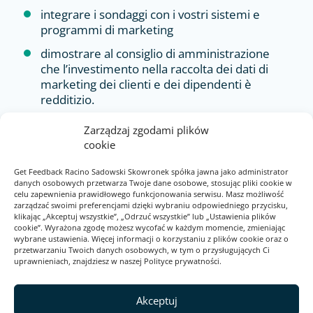
integrare i sondaggi con i vostri sistemi e
programmi di marketing
dimostrare al consiglio di amministrazione
che l’investimento nella raccolta dei dati di
marketing dei clienti e dei dipendenti è
redditizio.
Zarządzaj zgodami plików
cookie
Get Feedback Racino Sadowski Skowronek spółka jawna jako administrator
danych osobowych przetwarza Twoje dane osobowe, stosując pliki cookie w
celu zapewnienia prawidłowego funkcjonowania serwisu. Masz możliwość
zarządzać swoimi preferencjami dzięki wybraniu odpowiedniego przycisku,
klikając „Akceptuj wszystkie”, „Odrzuć wszystkie” lub „Ustawienia plików
cookie”. Wyrażona zgodę możesz wycofać w każdym momencie, zmieniając
wybrane ustawienia. Więcej informacji o korzystaniu z plików cookie oraz o
przetwarzaniu Twoich danych osobowych, w tym o przysługujących Ci
uprawnieniach, znajdziesz w naszej Polityce prywatności.
2026
Akceptuj