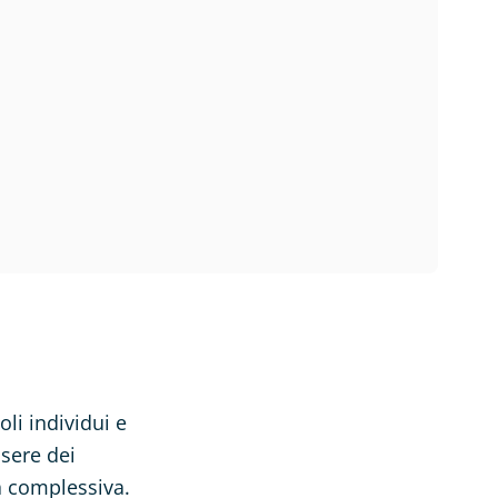
li individui e
ssere dei
tà complessiva.