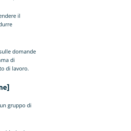
endere il
durre
i sulle domande
mma di
o di lavoro.
ne]
 un gruppo di