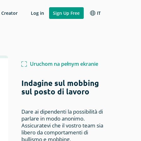
 Creator
Log in
Sign Up Free
IT
Zmień język
Other Research
Condivisione e
collaborazione
Italiano
Webinar Feedback
Logica, ramificazione e
Français
Uruchom na pełnym ekranie
Hotel Survey
tubazioni
Español
Volunteer Survey
Indagine sul mobbing
Identificazione degli
rvey
English
intervistati
sul posto di lavoro
Student Survey
endite
Competitive Advantage Survey
Dare ai dipendenti la possibilità di
parlare in modo anonimo.
Assicuratevi che il vostro team sia
libero da comportamenti di
bullismo e mobbing.