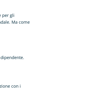
 per gli
endale. Ma come
n dipendente.
azione con i