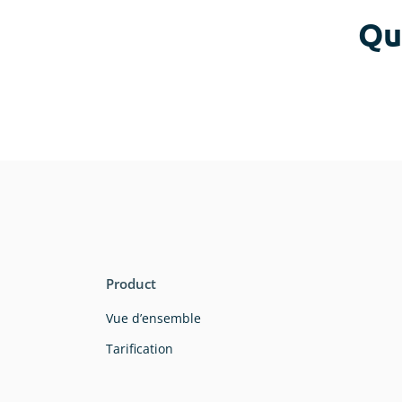
Évaluation du site web
Qu
Recherche sur l’utilisabilité
Évaluation post-événement
Product
Vue d’ensemble
Tarification